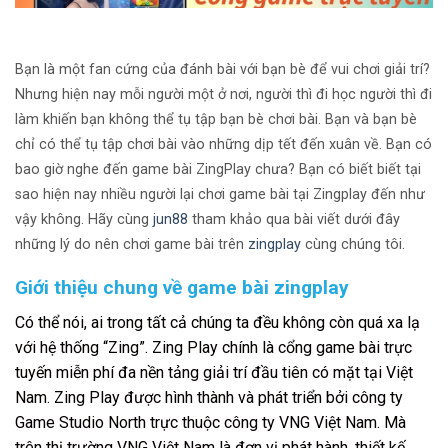
Bạn là một fan cứng của đánh bài với bạn bè để vui chơi giải trí?
Nhưng hiện nay mỗi người một ở nơi, người thì đi học người thì đi
làm khiến bạn không thể tụ tập bạn bè chơi bài. Bạn và bạn bè
chỉ có thể tụ tập chơi bài vào những dịp tết đến xuân về. Bạn có
bao giờ nghe đến game bài ZingPlay chưa? Bạn có biết biết tại
sao hiện nay nhiều người lại chơi game bài tại Zingplay đến như
vậy không. Hãy cùng
jun88
tham khảo qua bài viết dưới đây
những lý do nên chơi game bài trên
zingplay
cùng chúng tôi.
Giới thiệu chung về game bài zingplay
Có thể nói, ai trong tất cả chúng ta đều không còn quá xa lạ
với hệ thống “Zing”. Zing Play chính là cổng game bài trực
tuyến miễn phí đa nền tảng giải trí đầu tiên có mặt tại Việt
Nam. Zing Play được hình thành và phát triển bởi công ty
Game Studio North trực thuộc công ty VNG Việt Nam. Mà
trên thị trường VNG Việt Nam là đơn vị phát hành, thiết kế