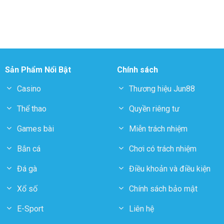
Sản Phẩm Nổi Bật
Chính sách
Casino
Thương hiệu Jun88
Thể thao
Quyền riêng tư
Games bài
Miễn trách nhiệm
Bắn cá
Chơi có trách nhiệm
Đá gà
Điều khoản và điều kiện
Xổ số
Chính sách bảo mật
E-Sport
Liên hệ