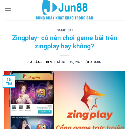
Chuyển
đến
nội
dung
GAME BÀI
Zingplay- có nên chơi game bài trên
zingplay hay không?
ĐÃ ĐĂNG TRÊN
THÁNG 8 15, 2025
BỞI
ADMIN
15
Th8