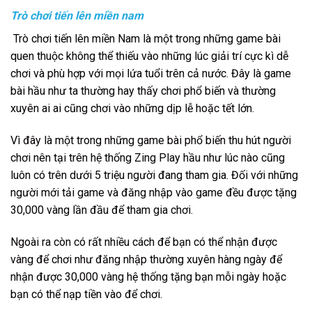
Trò chơi tiến lên miền nam
Trò chơi tiến lên miền Nam là một trong những game bài
quen thuộc không thể thiếu vào những lúc giải trí cực kì dễ
chơi và phù hợp với mọi lứa tuổi trên cả nước. Đây là game
bài hầu như ta thường hay thấy chơi phổ biến và thường
xuyên ai ai cũng chơi vào những dịp lễ hoặc tết lớn.
Vì đây là một trong những game bài phổ biến thu hút người
chơi nên tại trên hệ thống Zing Play hầu như lúc nào cũng
luôn có trên dưới 5 triệu người đang tham gia. Đối với những
người mới tải game và đăng nhập vào game đều được tặng
30,000 vàng lần đầu để tham gia chơi.
Ngoài ra còn có rất nhiều cách để bạn có thể nhận được
vàng để chơi như đăng nhập thường xuyên hàng ngày để
nhận được 30,000 vàng hệ thống tặng bạn mỗi ngày hoặc
bạn có thể nạp tiền vào để chơi.