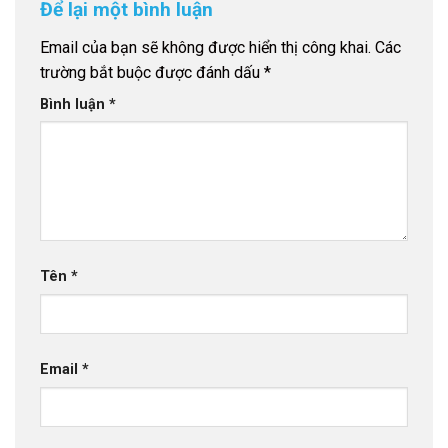
Để lại một bình luận
Email của bạn sẽ không được hiển thị công khai.
Các
trường bắt buộc được đánh dấu
*
Bình luận
*
Tên
*
Email
*