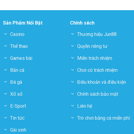
Sản Phẩm Nổi Bật
Chính sách
Casino
Thương hiệu Jun88
Thể thao
Quyền riêng tư
Games bài
Miễn trách nhiệm
Bắn cá
Chơi có trách nhiệm
Đá gà
Điều khoản và điều kiện
Xổ số
Chính sách bảo mật
E-Sport
Liên hệ
Tin tức
Trò chơi bắng cá miễn phí
Gái xinh