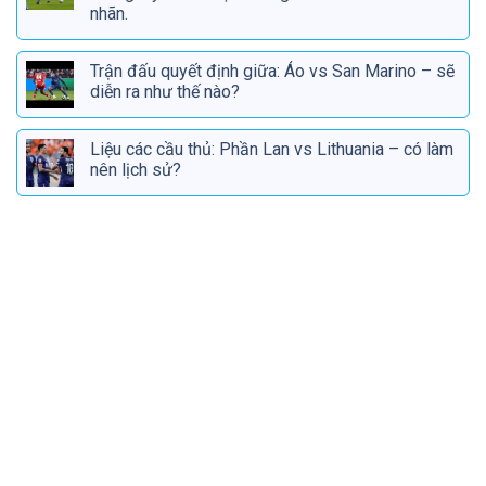
nhãn.
Trận đấu quyết định giữa: Áo vs San Marino – sẽ
diễn ra như thế nào?
Liệu các cầu thủ: Phần Lan vs Lithuania – có làm
nên lịch sử?