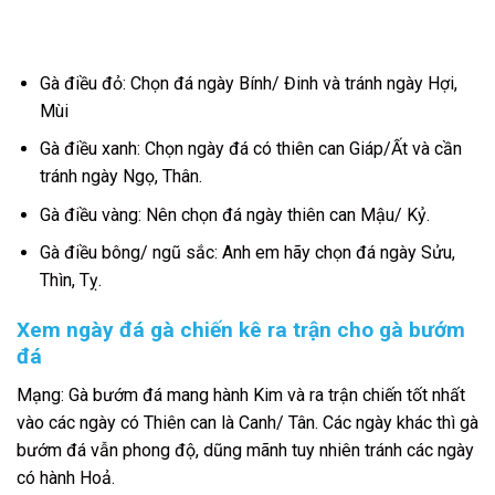
Gà điều đỏ: Chọn đá ngày Bính/ Đinh và tránh ngày Hợi,
Mùi
Gà điều xanh: Chọn ngày đá có thiên can Giáp/Ất và cần
tránh ngày Ngọ, Thân.
Gà điều vàng: Nên chọn đá ngày thiên can Mậu/ Kỷ.
Gà điều bông/ ngũ sắc: Anh em hãy chọn đá ngày Sửu,
Thìn, Tỵ.
Xem ngày đá gà chiến kê ra trận cho gà bướm
đá
Mạng: Gà bướm đá mang hành Kim và ra trận chiến tốt nhất
vào các ngày có Thiên can là Canh/ Tân. Các ngày khác thì gà
bướm đá vẫn phong độ, dũng mãnh tuy nhiên tránh các ngày
có hành Hoả.