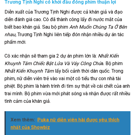
Trương Tịnh Nghi có khởi đầu đóng phim thuận lợi
Diễn xuất của Trương Tịnh Nghi được cả khán giả và đạo
diễn đánh giá cao. Cô đã thành công lấy đi nước mắt của
biết bao khán giả. Sau bộ phim
Anh Muốn Chúng Ta Ở Bên
nhau,
Trương Tịnh Nghi liên tiếp đón nhận nhiều dự án tác
phẩm mới.
Cô xác nhận sẽ tham gia 2 dự án phim lớn là:
Nhất Kiến
Khuynh Tâm Chiếc Bật Lửa Và Váy Công Chú
a. Bộ phim
Nhất Kiến Khuynh Tâm
lấy bối cảnh thời dân quốc. Trong
phim, nữ diễn viên trẻ vào vai một cô tiểu thư con nhà tài
phiệt. Bộ phim là hành trình đi tìm sự thật về cái chết của anh
trai mình. Bộ phim vừa mới phát sóng và nhận được rất nhiều
tình cảm của khán giả.
Xem thêm:
Puka nữ diễn viên hài được yêu thích
nhất của Showbiz