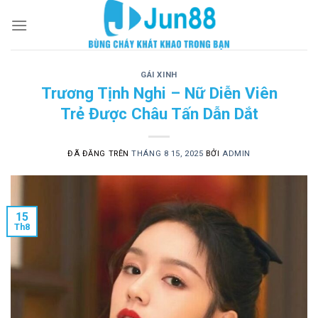
Chuyển
đến
nội
dung
GÁI XINH
Trương Tịnh Nghi – Nữ Diễn Viên
Trẻ Được Châu Tấn Dẫn Dắt
ĐÃ ĐĂNG TRÊN
THÁNG 8 15, 2025
BỞI
ADMIN
15
Th8