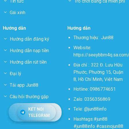
Tin tức
Trò chơi bắng cá miễn phí
Gái xinh
Hướng dẫn
Hướng dẫn
Thương hiệu:
Jun88
Hướng dẫn đăng ký
Website:
Hướng dẫn nạp tiền
https://seeybbm4q.sa.com
Hướng dẫn rút tiền
Địa chỉ ::
322 Đ. Lưu Hữu
Phước, Phường 15, Quận
Đại lý
8, Hồ Chí Minh, Viêt Nam
Tải app Jun88
Hotline: 0986774651
Câu hỏi thường gặp
Zalo: 0356356869
Tele: @jun88info
KẾT NỐI
TELEGRAM
Hashtags:#jun88
#jun88info #casinojun88