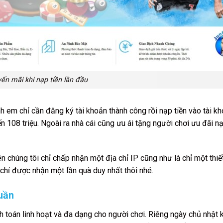
ến mãi khi nạp tiền lần đầu
 em chỉ cần đăng ký tài khoản thành công rồi nạp tiền vào tài k
n 108 triệu. Ngoài ra nhà cái cũng ưu ái tặng người chơi ưu đãi n
n chúng tôi chỉ chấp nhận một địa chỉ IP cũng như là chỉ một thiết
 chỉ được nhận một lần quà duy nhất thôi nhé.
uần
 toán linh hoạt và đa dạng cho người chơi. Riêng ngày chủ nhật k