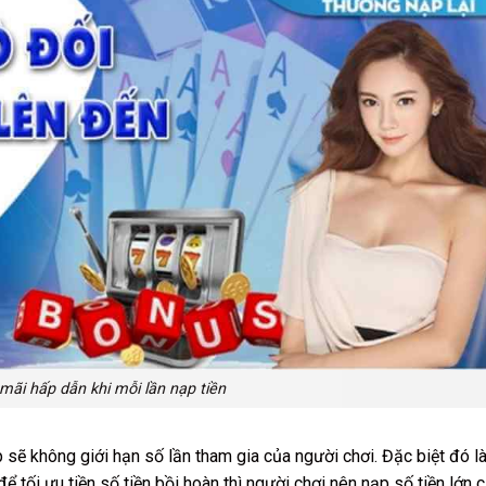
mãi hấp dẫn khi mỗi lần nạp tiền
p sẽ không giới hạn số lần tham gia của người chơi. Đặc biệt đó l
để tối ưu tiền số tiền bồi hoàn thì người chơi nên nạp số tiền lớn 