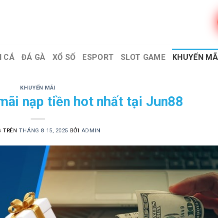
N CÁ
ĐÁ GÀ
XỔ SỐ
ESPORT
SLOT GAME
KHUYẾN MÃ
KHUYẾN MÃI
ãi nạp tiền hot nhất tại Jun88
G TRÊN
THÁNG 8 15, 2025
BỞI
ADMIN