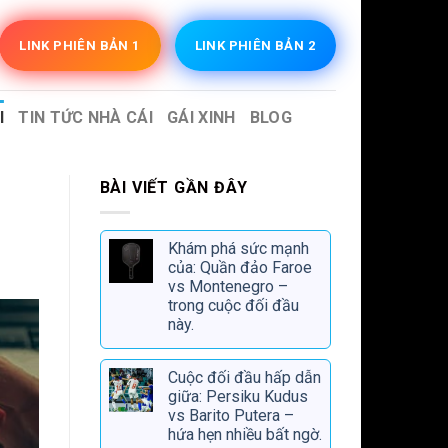
LINK PHIÊN BẢN 1
LINK PHIÊN BẢN 2
I
TIN TỨC NHÀ CÁI
GÁI XINH
BLOG
BÀI VIẾT GẦN ĐÂY
Khám phá sức mạnh
của: Quần đảo Faroe
vs Montenegro –
trong cuộc đối đầu
này.
Cuộc đối đầu hấp dẫn
giữa: Persiku Kudus
vs Barito Putera –
hứa hẹn nhiều bất ngờ.