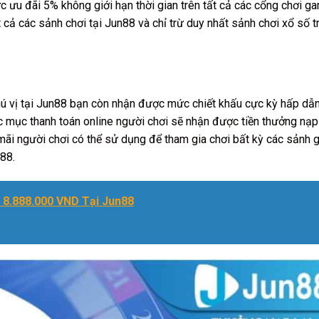
 ưu đãi 5% không giới hạn thời gian trên tất cả các cổng chơi g
 cả các sảnh chơi tại Jun88 và chỉ trừ duy nhất sảnh chơi xổ số t
thú vị tại Jun88 bạn còn nhận được mức chiết khấu cực kỳ hấp dẫ
c mục thanh toán online người chơi sẽ nhận được tiền thưởng nạp
mãi người chơi có thể sử dụng để tham gia chơi bất kỳ các sảnh
n88.
 8.888.000 VND Tại Jun88