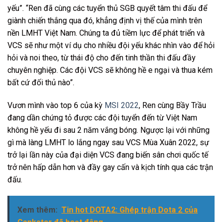
yếu”. “Ren đã cùng các tuyển thủ SGB quyết tâm thi đấu để
giành chiến thắng qua đó, khẳng định vị thế của mình trên
nền LMHT Việt Nam. Chúng ta đủ tiềm lực để phát triển và
VCS sẽ như một ví dụ cho nhiều đội yếu khác nhìn vào để hỏi
hỏi và noi theo, từ thái độ cho đến tinh thần thi đấu đầy
chuyên nghiệp. Các đội VCS sẽ không hề e ngại và thua kém
bất cứ đối thủ nào”.
Vươn mình vào top 6 của kỳ
MSI 2022
, Ren cùng Bầy Trầu
đang dần chứng tỏ được các đội tuyển đến từ Việt Nam
không hề yếu đi sau 2 năm vắng bóng. Ngược lại với những
gì mà làng LMHT lo lắng ngay sau VCS Mùa Xuân 2022, sự
trở lại lần này của đại diện VCS đang biến sân chơi quốc tế
trở nên hấp dẫn hơn và đầy gay cấn và kịch tính qua các trận
đấu.
Xem thêm:
Tin hot DOTA2: Ghép trận Dota 2 của