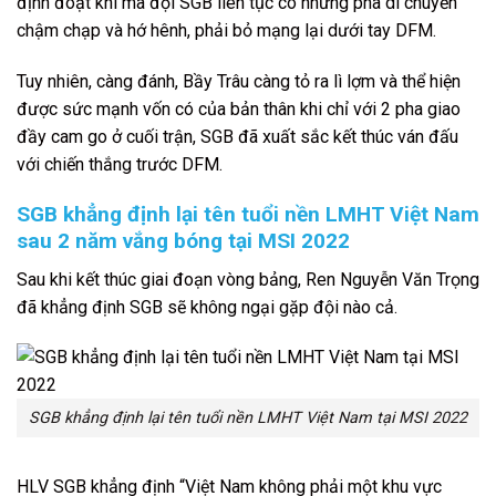
định đoạt khi mà đội SGB liên tục có những pha di chuyển
chậm chạp và hớ hênh, phải bỏ mạng lại dưới tay DFM.
Tuy nhiên, càng đánh, Bầy Trâu càng tỏ ra lì lợm và thể hiện
được sức mạnh vốn có của bản thân khi chỉ với 2 pha giao
đầy cam go ở cuối trận, SGB đã xuất sắc kết thúc ván đấu
với chiến thắng trước DFM.
SGB khẳng định lại tên tuổi nền LMHT Việt Nam
sau 2 năm vắng bóng tại MSI 2022
Sau khi kết thúc giai đoạn vòng bảng, Ren Nguyễn Văn Trọng
đã khẳng định SGB sẽ không ngại gặp đội nào cả.
SGB khẳng định lại tên tuổi nền LMHT Việt Nam tại MSI 2022
HLV SGB khẳng định “Việt Nam không phải một khu vực