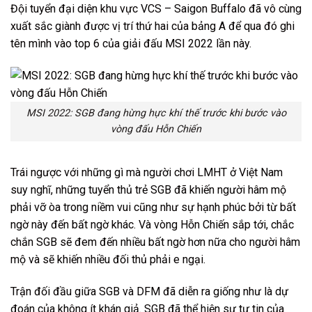
Đội tuyển đại diện khu vực VCS – Saigon Buffalo đã vô cùng
xuất sắc giành được vị trí thứ hai của bảng A để qua đó ghi
tên mình vào top 6 của giải đấu MSI 2022 lần này.
MSI 2022: SGB đang hừng hực khí thế trước khi bước vào
vòng đấu Hỗn Chiến
Trái ngược với những gì mà người chơi LMHT ở Việt Nam
suy nghĩ, những tuyển thủ trẻ SGB đã khiến người hâm mộ
phải vỡ òa trong niềm vui cũng như sự hạnh phúc bởi từ bất
ngờ này đến bất ngờ khác. Và vòng Hỗn Chiến sắp tới, chắc
chắn SGB sẽ đem đến nhiều bất ngờ hơn nữa cho người hâm
mộ và sẽ khiến nhiều đối thủ phải e ngại.
Trận đối đầu giữa SGB và DFM đã diễn ra giống như là dự
đoán của không ít khán giả. SGB đã thể hiện sự tự tin của