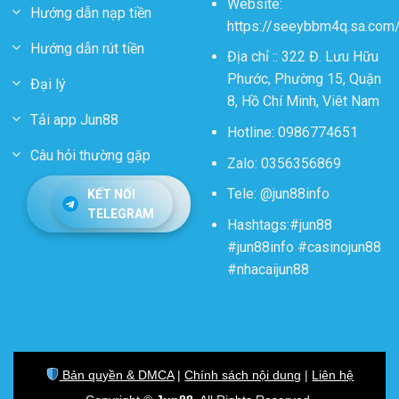
Website:
Hướng dẫn nạp tiền
https://seeybbm4q.sa.com
Hướng dẫn rút tiền
Địa chỉ ::
322 Đ. Lưu Hữu
Phước, Phường 15, Quận
Đại lý
8, Hồ Chí Minh, Viêt Nam
Tải app Jun88
Hotline: 0986774651
Câu hỏi thường gặp
Zalo: 0356356869
Tele: @jun88info
KẾT NỐI
TELEGRAM
Hashtags:#jun88
#jun88info #casinojun88
#nhacaijun88
Bản quyền & DMCA
|
Chính sách nội dung
|
Liên hệ