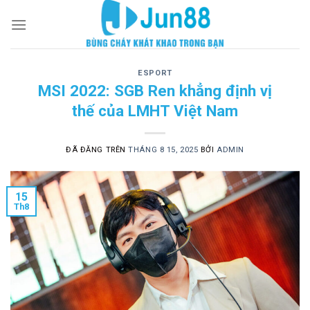
Chuyển
đến
nội
dung
ESPORT
MSI 2022: SGB Ren khẳng định vị
thế của LMHT Việt Nam
ĐÃ ĐĂNG TRÊN
THÁNG 8 15, 2025
BỞI
ADMIN
15
Th8