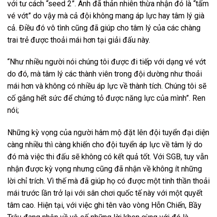
với tư cách “seed 2”. Anh đã thản nhiên thừa nhận đó là “tấm
vé vớt” do vậy mà cả đội không mang áp lực hay tâm lý già
cả. Điều đó vô tình cũng đã giúp cho tâm lý của các chàng
trai trẻ được thoải mái hơn tại giải đấu này.
“Như nhiều người nói chúng tôi được đi tiếp với dạng vé vớt
do đó, mà tâm lý các thành viên trong đội dường như thoải
mái hơn và không có nhiều áp lực về thành tích. Chúng tôi sẽ
cố gắng hết sức để chứng tỏ được năng lực của mình”. Ren
nói;
Những kỳ vọng của người hâm mộ đặt lên đội tuyển đại diện
càng nhiều thì càng khiến cho đội tuyển áp lực về tâm lý do
đó mà việc thi đấu sẽ không có kết quả tốt. Với SGB, tuy vẫn
nhận được kỳ vọng nhưng cũng đã nhận về không ít những
lời chỉ trích. Vì thế mà đã giúp họ có được một tinh thần thoải
mái trước lần trở lại với sân chơi quốc tế này với một quyết
tâm cao. Hiện tại, với việc ghi tên vào vòng Hỗn Chiến, Bầy