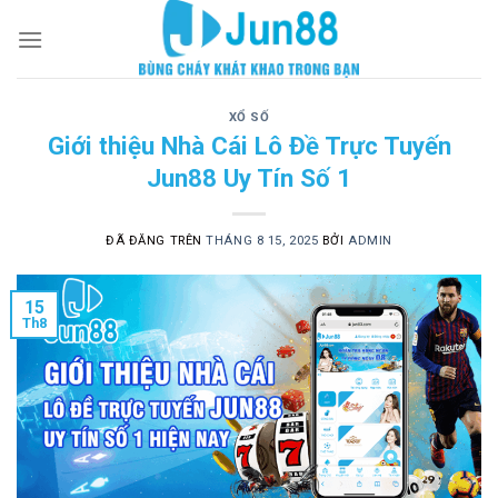
Chuyển
đến
nội
dung
XỔ SỐ
Giới thiệu Nhà Cái Lô Đề Trực Tuyến
Jun88 Uy Tín Số 1
ĐÃ ĐĂNG TRÊN
THÁNG 8 15, 2025
BỞI
ADMIN
15
Th8