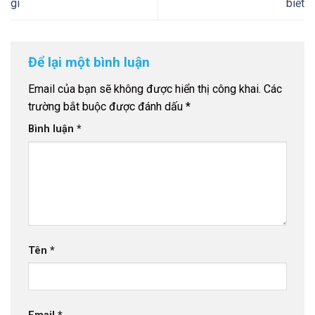
gì
biết
Để lại một bình luận
Email của bạn sẽ không được hiển thị công khai.
Các
trường bắt buộc được đánh dấu
*
Bình luận
*
Tên
*