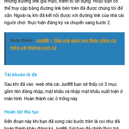
những đường link giả mạo, tránh bị lợi dụng. Hoặc bạn có
thể truy cập bằng đường link bên trên đã được chúng tôi để
sẵn. Ngoài ra, khi đã kết nối được với đường link của nhà cái
người chơi thực hiện đăng ký và chuyển sang bước 2.
Xem thêm:
Jun88 – Giải mã giấc mơ thấy chim cú
mèo và những con số
Tài khoản lô đề
Sau khi đã vào web nhà cái Jun88 bạn sẽ thấy có 3 mục
gồm tên đăng nhập, mật khẩu và nhập mật khẩu xuất hiện ở
màn hình. Hoàn thành các ô trống này.
Hoàn tất thủ tục
Đến đoạn này khi bạn đã xong các bước trên là coi như đã
hoàn thành khâu đăng ký Jun88. Giờ bạn đã chính thức trở