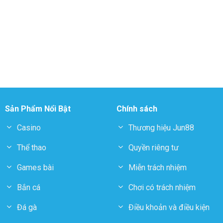
Sản Phẩm Nổi Bật
Chính sách
Casino
Thương hiệu Jun88
Thể thao
Quyền riêng tư
Games bài
Miễn trách nhiệm
Bắn cá
Chơi có trách nhiệm
Đá gà
Điều khoản và điều kiện