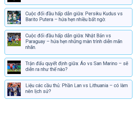
Cuộc đối đầu hấp dẫn giữa: Persiku Kudus vs
Barito Putera – hứa hẹn nhiều bất ngờ.
Cuộc đối đầu hấp dẫn giữa: Nhật Bản vs
Paraguay – hứa hẹn những màn trình diễn mãn
nhãn.
Trận đấu quyết định giữa: Áo vs San Marino – sẽ
diễn ra như thế nào?
Liệu các cầu thủ: Phần Lan vs Lithuania – có làm
nên lịch sử?