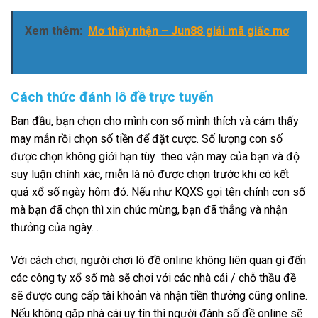
Xem thêm:
Mơ thấy nhện – Jun88 giải mã giấc mơ
Cách thức đánh lô đề trực tuyến
Ban đầu, bạn chọn cho mình con số mình thích và cảm thấy
may mắn rồi chọn số tiền để đặt cược. Số lượng con số
được chọn không giới hạn tùy theo vận may của bạn và độ
suy luận chính xác, miễn là nó được chọn trước khi có kết
quả xổ số ngày hôm đó. Nếu như KQXS gọi tên chính con số
mà bạn đã chọn thì xin chúc mừng, bạn đã thắng và nhận
thưởng của ngày. .
Với cách chơi, người chơi lô đề online không liên quan gì đến
các công ty xổ số mà sẽ chơi với các nhà cái / chỗ thầu đề
sẽ được cung cấp tài khoản và nhận tiền thưởng cũng online.
Nếu không gặp nhà cái uy tín thì người đánh số đề online sẽ