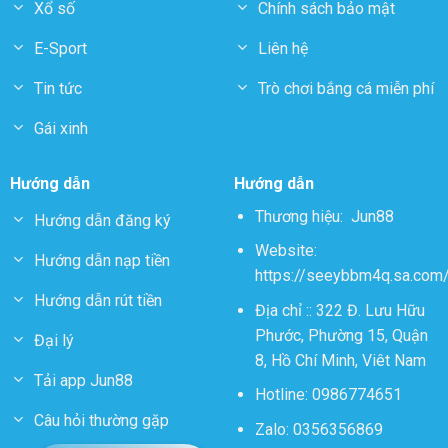
Xổ số
Chính sách bảo mật
E-Sport
Liên hệ
Tin tức
Trò chơi bắng cá miễn phí
Gái xinh
Hướng dẫn
Hướng dẫn
Thương hiệu:
Jun88
Hướng dẫn đăng ký
Website:
Hướng dẫn nạp tiền
https://seeybbm4q.sa.com
Hướng dẫn rút tiền
Địa chỉ ::
322 Đ. Lưu Hữu
Phước, Phường 15, Quận
Đại lý
8, Hồ Chí Minh, Viêt Nam
Tải app Jun88
Hotline: 0986774651
Câu hỏi thường gặp
Zalo: 0356356869