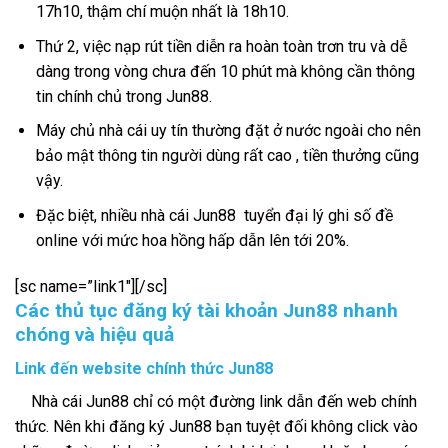
17h10, thậm chí muộn nhất là 18h10.
Thứ 2, việc nạp rút tiền diễn ra hoàn toàn trơn tru và dễ
dàng trong vòng chưa đến 10 phút mà không cần thông
tin chính chủ trong Jun88.
Máy chủ nhà cái uy tín thường đặt ở nước ngoài cho nên
bảo mật thông tin người dùng rất cao , tiền thưởng cũng
vậy.
Đặc biệt, nhiều nhà cái Jun88 tuyển đại lý ghi số đề
online với mức hoa hồng hấp dẫn lên tới 20%.
[sc name=”link1″][/sc]
Các thủ tục đăng ký tài khoản Jun88 nhanh
chóng và hiệu quả
Link đến website chính thức Jun88
Nhà cái Jun88 chỉ có một đường link dẫn đến web chính
thức. Nên khi đăng ký Jun88 bạn tuyệt đối không click vào