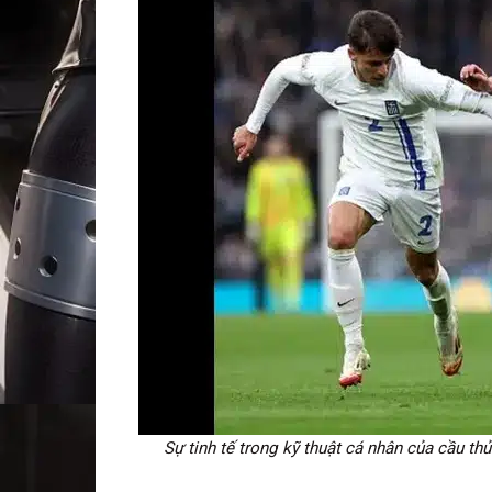
Sự tinh tế trong kỹ thuật cá nhân của cầu t