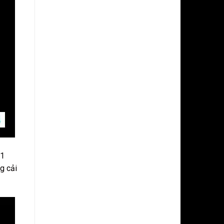
-1
g cải