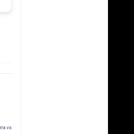
rra vs