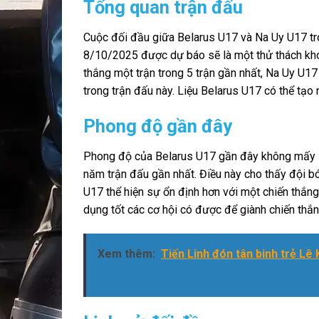
Tổng quan trận đấu
Cuộc đối đầu giữa Belarus U17 và Na Uy U17 tr
8/10/2025 được dự báo sẽ là một thử thách khó
thắng một trận trong 5 trận gần nhất, Na Uy U17
trong trận đấu này. Liệu Belarus U17 có thể tạo
Phong độ gần đây
Phong độ của Belarus U17 gần đây không mấy ấn
năm trận đấu gần nhất. Điều này cho thấy đội bón
U17 thể hiện sự ổn định hơn với một chiến thắng, 
dụng tốt các cơ hội có được để giành chiến thắn
Xem thêm:
Tiến Linh đón tân binh trẻ Lê