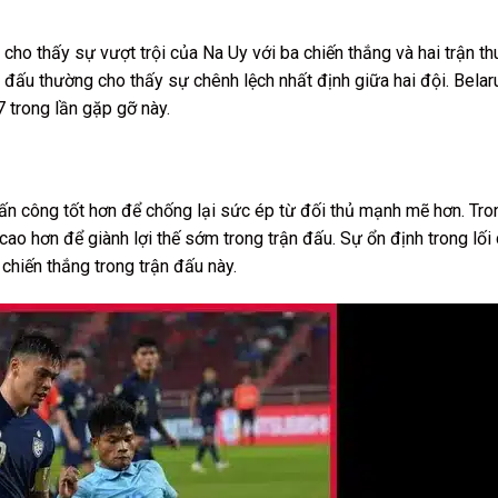
ho thấy sự vượt trội của Na Uy với ba chiến thắng và hai trận th
 đấu thường cho thấy sự chênh lệch nhất định giữa hai đội. Belar
 trong lần gặp gỡ này.
ấn công tốt hơn để chống lại sức ép từ đối thủ mạnh mẽ hơn. Tro
ao hơn để giành lợi thế sớm trong trận đấu. Sự ổn định trong lối 
chiến thắng trong trận đấu này.