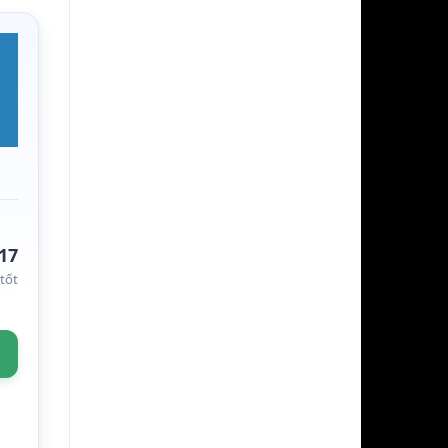
17
tốt