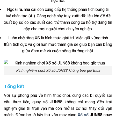
học hỏi.
Ngoài ra, nhà cái còn cung cấp hệ thống phân tích bằng trí
tuệ nhân tạo (AI). Công nghệ này truy xuất dữ liệu lớn để đề
xuất bộ số có xác suất cao, trở thành công cụ hỗ trợ đáng tin
cậy cho mọi người chơi chuyên nghiệp.
Luôn nhớ rằng XS là hình thức giải trí. Việc giữ vững tinh
thần tích cực và giới hạn mức tham gia sẽ giúp bạn cân bằng
giữa đam mê và cuộc sống thường nhật.
Kinh nghiệm chơi Xổ số JUN88 không bao giờ thua
Tổng kết
Với sự phong phú về hình thức chơi, cùng các bí quyết soi
cầu thực tiễn, quay số JUN88 không chỉ mang đến trải
nghiệm giải trí trọn vẹn mà còn mở ra cơ hội thay đổi vận
mệnh. Đừng bỏ lỡ hãy thử vận may cùng
Xổ số
JUN88
ngay