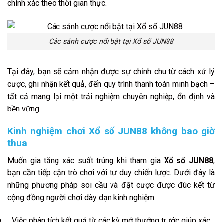
chính xác theo thời gian thực.
Các sảnh cược nổi bật tại Xổ số JUN88
Tại đây, bạn sẽ cảm nhận được sự chỉnh chu từ cách xử lý
cược, ghi nhận kết quả, đến quy trình thanh toán minh bạch –
tất cả mang lại một trải nghiệm chuyên nghiệp, ổn định và
bền vững.
Kinh nghiệm chơi Xổ số JUN88 không bao giờ
thua
Muốn gia tăng xác suất trúng khi tham gia
Xổ số JUN88
,
bạn cần tiếp cận trò chơi với tư duy chiến lược. Dưới đây là
những phương pháp soi cầu và đặt cược được đúc kết từ
cộng đồng người chơi dày dạn kinh nghiệm.
Việc phân tích kết quả từ các kỳ mở thưởng trước giúp xác