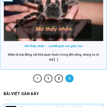
Mơ thấy nhện – Jun88 giải mã giấc mơ
Nhện là loài động vật khá quen thuộc trong đời sống, chúng ta có
thể [...]
1
2
3
BÀI VIẾT GẦN ĐÂY