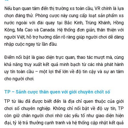
Nếu bạn quan tâm đến thị trường xs toàn cầu, VR chính là lựa
chọn đáng thử. Phòng cược này cung cấp loạt sản phẩm xs
nước ngoài với đài quay tại Bắc Kinh, Trùng Khánh, Hồng
Kông, Ma Cao và Canada. Hệ thống đơn giản, thân thiện với
người Việt, hỗ trợ hướng dẫn rõ ràng giúp người chơi dễ dàng
nhập cuộc ngay từ lần đầu.
Điểm nổi bật là giao diện trực quan, thao tác mượt mà, cùng
khả năng truy xuất kết quả minh bạch từ các nhà phát hành
uy tín toàn cầu – một lợi thế lớn về độ tin cậy và sự an tâm
cho người chơi.
TP – Sảnh cược thân quen với giới chuyên chốt số
TP từ lâu đã được biết đến là địa chỉ quen thuộc của giới
chơi số chuyên nghiệp. Không chỉ nổi bật về độ uy tín, TP
còn giữ chân người chơi nhờ các yếu tố như giao diện hiện
đại, tỷ lệ trả thưởng cạnh tranh và hệ thống cập nhật kết quả