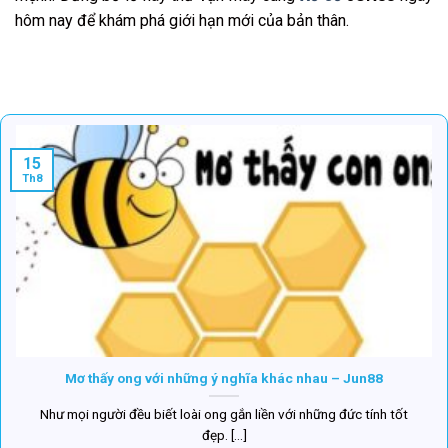
hôm nay để khám phá giới hạn mới của bản thân.
15
Th8
Mơ thấy ong với những ý nghĩa khác nhau – Jun88
Như mọi người đều biết loài ong gắn liền với những đức tính tốt
đẹp. [...]