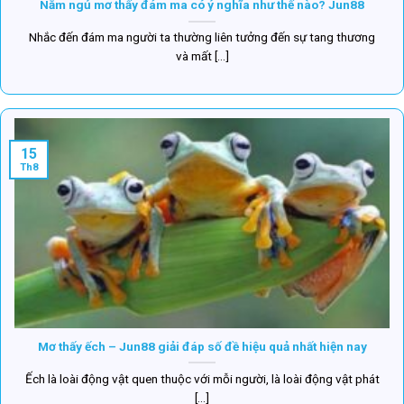
Nằm ngủ mơ thấy đám ma có ý nghĩa như thế nào? Jun88
Nhắc đến đám ma người ta thường liên tưởng đến sự tang thương
và mất [...]
15
Th8
Mơ thấy ếch – Jun88 giải đáp số đề hiệu quả nhất hiện nay
Ếch là loài động vật quen thuộc với mỗi người, là loài động vật phát
[...]