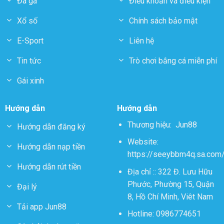
Đá gà
Điều khoản và điều kiện
Xổ số
Chính sách bảo mật
E-Sport
Liên hệ
Tin tức
Trò chơi bắng cá miễn phí
Gái xinh
Hướng dẫn
Hướng dẫn
Thương hiệu:
Jun88
Hướng dẫn đăng ký
Website:
Hướng dẫn nạp tiền
https://seeybbm4q.sa.com
Hướng dẫn rút tiền
Địa chỉ ::
322 Đ. Lưu Hữu
Phước, Phường 15, Quận
Đại lý
8, Hồ Chí Minh, Viêt Nam
Tải app Jun88
Hotline: 0986774651