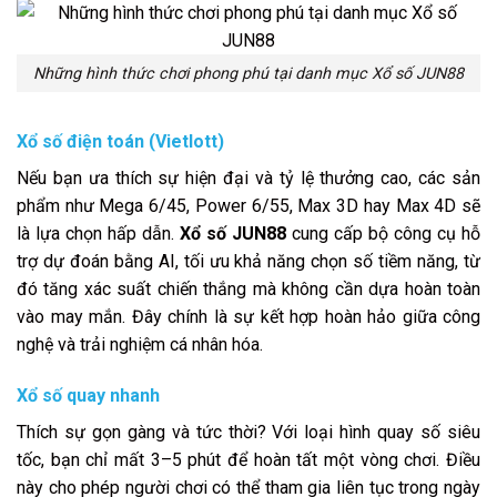
Những hình thức chơi phong phú tại danh mục Xổ số JUN88
Xổ số điện toán (Vietlott)
Nếu bạn ưa thích sự hiện đại và tỷ lệ thưởng cao, các sản
phẩm như Mega 6/45, Power 6/55, Max 3D hay Max 4D sẽ
là lựa chọn hấp dẫn.
Xổ số JUN88
cung cấp bộ công cụ hỗ
trợ dự đoán bằng AI, tối ưu khả năng chọn số tiềm năng, từ
đó tăng xác suất chiến thắng mà không cần dựa hoàn toàn
vào may mắn. Đây chính là sự kết hợp hoàn hảo giữa công
nghệ và trải nghiệm cá nhân hóa.
Xổ số quay nhanh
Thích sự gọn gàng và tức thời? Với loại hình quay số siêu
tốc, bạn chỉ mất 3–5 phút để hoàn tất một vòng chơi. Điều
này cho phép người chơi có thể tham gia liên tục trong ngày